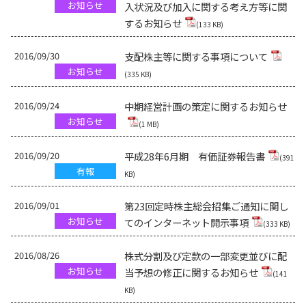
お知らせ
入状況及び加入に関する考え方等に関
するお知らせ
(133 KB)
2016/09/30
支配株主等に関する事項について
お知らせ
(335 KB)
2016/09/24
中期経営計画の策定に関するお知らせ
お知らせ
(1 MB)
2016/09/20
平成28年6月期 有価証券報告書
(391
有報
KB)
2016/09/01
第23回定時株主総会招集ご通知に関し
お知らせ
てのインターネット開示事項
(333 KB)
2016/08/26
株式分割及び定款の一部変更並びに配
お知らせ
当予想の修正に関するお知らせ
(141
KB)